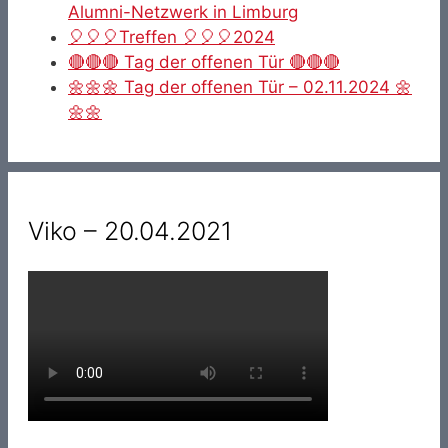
Alumni-Netzwerk in Limburg
🎈🎈🎈Treffen 🎈🎈🎈2024
🔴🔴🔴 Tag der offenen Tür 🔴🔴🔴
🌼🌼🌼 Tag der offenen Tür – 02.11.2024 🌼
🌼🌼
Viko – 20.04.2021