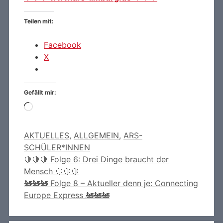
Teilen mit:
Facebook
X
Gefällt mir:
Wird
geladen …
Kategorien
AKTUELLES
,
ALLGEMEIN
,
ARS-
SCHÜLER*INNEN
🍋🍋🍋 Folge 6: Drei Dinge braucht der
Mensch 🍋🍋🍋
🚂🚂🚂 Folge 8 – Aktueller denn je: Connecting
Europe Express 🚂🚂🚂