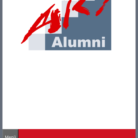
ARS-Alumni
Ehemalige der Adolf-Reichwein-Schule
Limburg a. d. Lahn
Menü