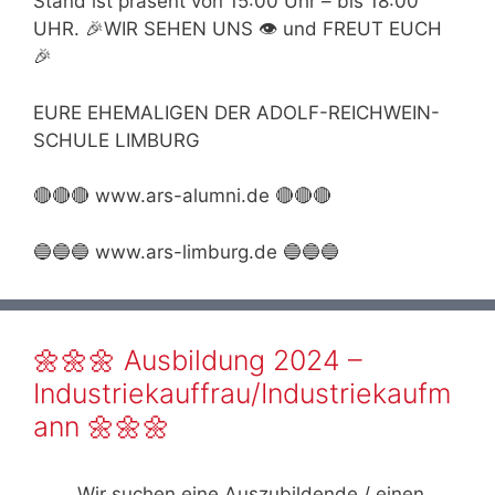
Stand ist präsent von 15:00 Uhr – bis 18:00
UHR. 🎉WIR SEHEN UNS 👁 und FREUT EUCH
🎉
EURE EHEMALIGEN DER ADOLF-REICHWEIN-
SCHULE LIMBURG
🔴🔴🔴 www.ars-alumni.de 🔴🔴🔴
🔵🔵🔵 www.ars-limburg.de 🔵🔵🔵
🌼🌼🌼 Ausbildung 2024 –
Industriekauffrau/Industriekaufm
ann 🌼🌼🌼
Wir suchen eine Auszubildende / einen