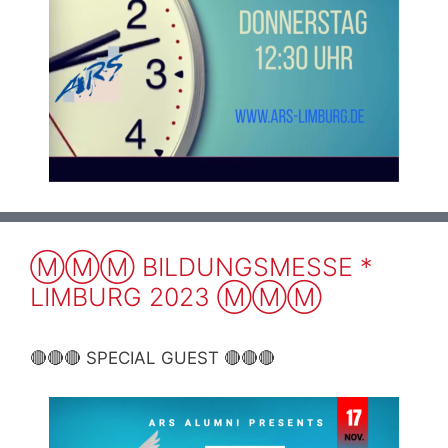
Ⓜ️Ⓜ️Ⓜ️ BILDUNGSMESSE *
LIMBURG 2023 Ⓜ️Ⓜ️Ⓜ️
🔴🔴🔴 SPECIAL GUEST 🔴🔴🔴