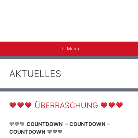
ARS-Alumni
Ehemalige der Adolf-Reichwein-Schule Limburg a.
d. Lahn
Menü
AKTUELLES
💙💙💙 ÜBERRASCHUNG 💙💙💙
💙💙💙
COUNTDOWN – COUNTDOWN –
COUNTDOWN
💙💙💙