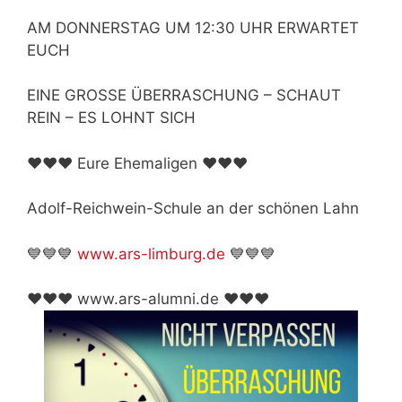
AM DONNERSTAG UM 12:30 UHR ERWARTET
EUCH
EINE GROSSE ÜBERRASCHUNG – SCHAUT
REIN – ES LOHNT SICH
❤️❤️❤️ Eure Ehemaligen ❤️❤️❤️
Adolf-Reichwein-Schule an der schönen Lahn
💙💙💙
www.ars-limburg.de
💙💙💙
❤️❤️❤️ www.ars-alumni.de ❤️❤️❤️