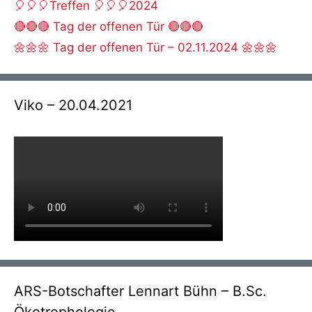
🎈🎈🎈Treffen 🎈🎈🎈2024
🔴🔴🔴 Tag der offenen Tür 🔴🔴🔴
🌼🌼🌼 Tag der offenen Tür – 02.11.2024 🌼🌼🌼
Viko – 20.04.2021
ARS-Botschafter Lennart Bühn – B.Sc.