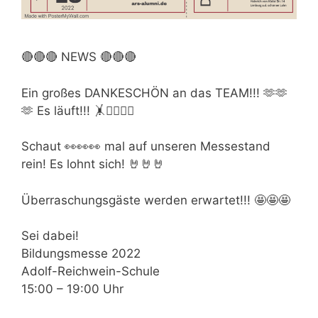
🔴🔴🔴 NEWS 🔴🔴🔴
Ein großes DANKESCHÖN an das TEAM!!! 🫶🫶
🫶 Es läuft!!! 🤸🤸‍♀️🤸‍♂️
Schaut 👀👀👀 mal auf unseren Messestand
rein! Es lohnt sich! 🤘🤘🤘
Überraschungsgäste werden erwartet!!! 🤩🤩🤩
Sei dabei!
Bildungsmesse 2022
Adolf-Reichwein-Schule
15:00 – 19:00 Uhr