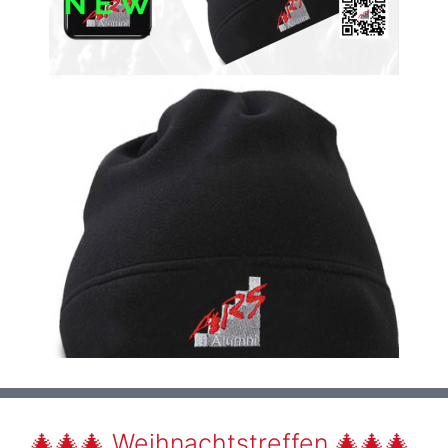
🎄🎄🎄 Weihnachtstreffen 🎄🎄🎄