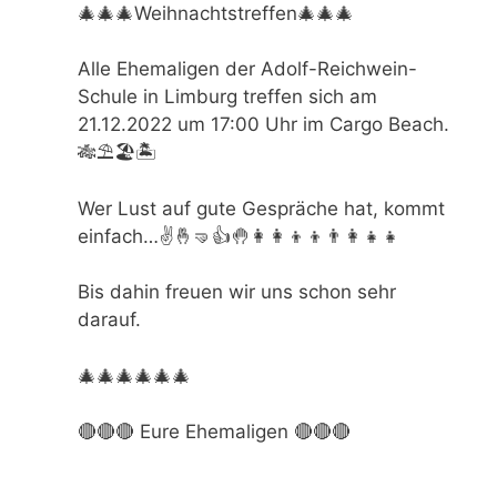
🎄🎄🎄Weihnachtstreffen🎄🎄🎄
Alle Ehemaligen der Adolf-Reichwein-
Schule in Limburg treffen sich am
21.12.2022 um 17:00
Uhr im Cargo Beach.
🎋⛱️🏖️🏝️
Wer Lust auf gute Gespräche hat, kommt
einfach…✌️🤞🤜👍🤚👩‍👩‍👦‍👦👨‍👩‍👧‍👧
Bis dahin freuen wir uns schon sehr
darauf.
🎄🎄🎄🎄🎄🎄
🔴🔴🔴 Eure Ehemaligen 🔴🔴🔴