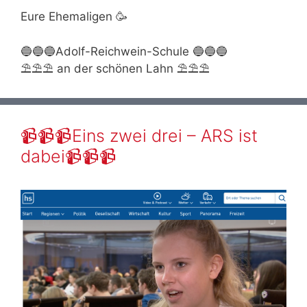
Eure Ehemaligen 🥳
🔵🔵🔵Adolf-Reichwein-Schule 🔵🔵🔵
⛱⛱⛱ an der schönen Lahn ⛱⛱⛱
📹📹📹Eins zwei drei – ARS ist
dabei📹📹📹