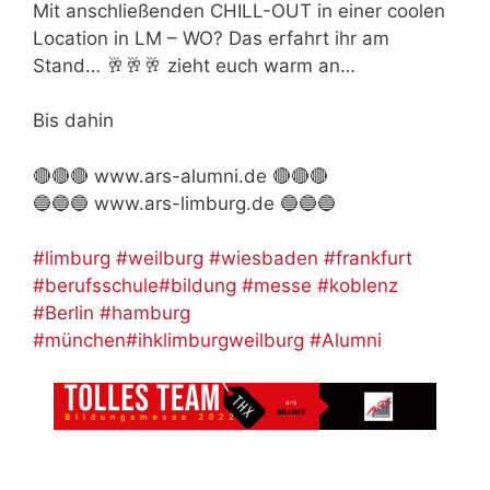
Mit anschließenden CHILL-OUT in einer coolen
Location in LM – WO? Das erfahrt ihr am
Stand… 🥂🥂🥂 zieht euch warm an…
Bis dahin
🔴🔴🔴 www.ars-alumni.de 🔴🔴🔴
🔵🔵🔵 www.ars-limburg.de 🔵🔵🔵
#limburg
#weilburg
#wiesbaden
#frankfurt
#berufsschule
#bildung
#messe
#koblenz
#Berlin
#hamburg
#münchen
#ihklimburgweilburg
#Alumni