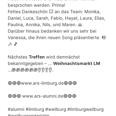
besprochen werden. Prima!
Fettes Dankeschön 💥 an das Team: Monika,
Daniel, Luca, Sarah, Fabio, Hayat, Laura, Elias,
Paulina, Annika, Nils, und Maren. 🙏
Darüber hinaus bedanken wir uns sehr bei
Vanessa, die ihren neuen Song präsentierte. 🎼
🎶 🎵
Nächstes
Treffen
wird demnächst
bekanntgegeben – …
Weihnachtsmarkt LM
…🎁🎁🎁🎁🎁🎁👂👂👂👂.
🔵🔵🔵www.ars-limburg.de🔵🔵🔵
🔴🔴🔴 www.ars-alumni.de🔴🔴🔴
#alumni #limburg #weilburg #limburgweilburg
#weilburganderlahn