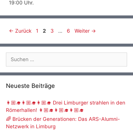
19:00 Uhr.
Seite
Seite
Seite
Seite
←
Zurück
1
2
3
…
6
Weiter
→
Suche
nach:
Neueste Beiträge
👩🏼‍🎓👩🏼‍🎓👩🏼‍🎓 Drei Limburger strahlen in den
Römerhallen! 👩🏼‍🎓👩🏼‍🎓👩🏼‍🎓
🌈 Brücken der Generationen: Das ARS-Alumni-
Netzwerk in Limburg