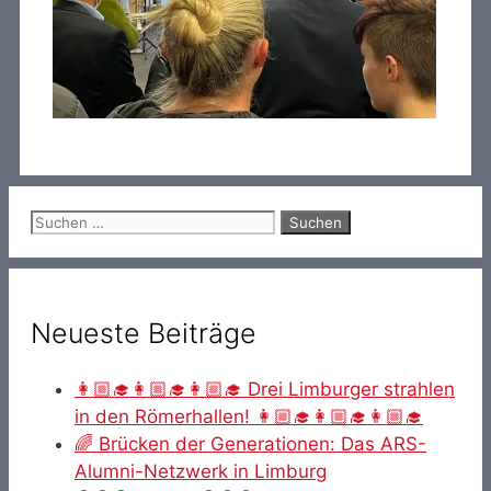
Suche
nach:
Neueste Beiträge
👩🏼‍🎓👩🏼‍🎓👩🏼‍🎓 Drei Limburger strahlen
in den Römerhallen! 👩🏼‍🎓👩🏼‍🎓👩🏼‍🎓
🌈 Brücken der Generationen: Das ARS-
Alumni-Netzwerk in Limburg