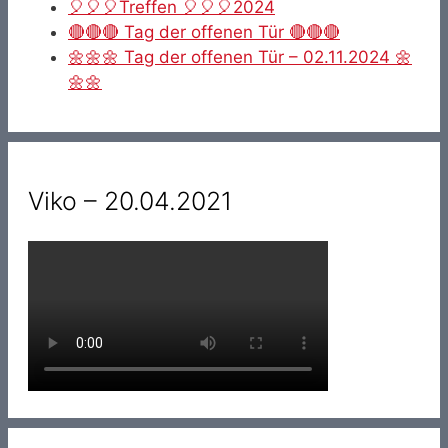
🎈🎈🎈Treffen 🎈🎈🎈2024
🔴🔴🔴 Tag der offenen Tür 🔴🔴🔴
🌼🌼🌼 Tag der offenen Tür – 02.11.2024 🌼
🌼🌼
Viko – 20.04.2021