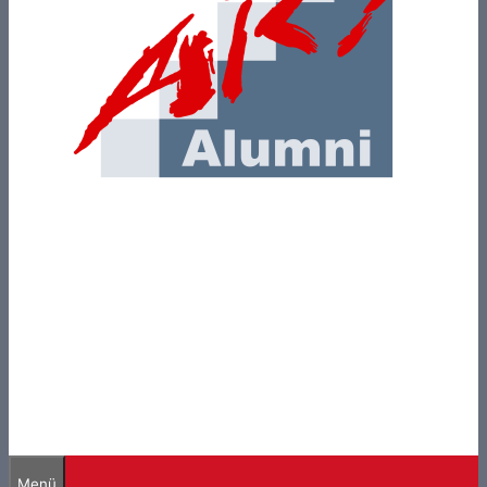
ARS-Alumni
Ehemalige der Adolf-Reichwein-Schule
Limburg a. d. Lahn
Menü