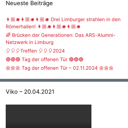
Neueste Beiträge
👩🏼‍🎓👩🏼‍🎓👩🏼‍🎓 Drei Limburger strahlen in den
Römerhallen! 👩🏼‍🎓👩🏼‍🎓👩🏼‍🎓
🌈 Brücken der Generationen: Das ARS-Alumni-
Netzwerk in Limburg
🎈🎈🎈Treffen 🎈🎈🎈2024
🔴🔴🔴 Tag der offenen Tür 🔴🔴🔴
🌼🌼🌼 Tag der offenen Tür – 02.11.2024 🌼🌼🌼
Viko – 20.04.2021