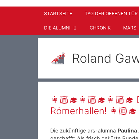
STARTSEITE
TAG DER OFFENEN TÜR
DIE ALUMNI
CHRONIK
MARS
Roland Gaw
👩🏼‍🎓👩🏼‍🎓👩🏼‍🎓
Römerhallen! 👩🏼‍🎓
Die zukünftige ars-alumna
Paulina
geschafft: Als frisch gekürte Bundes