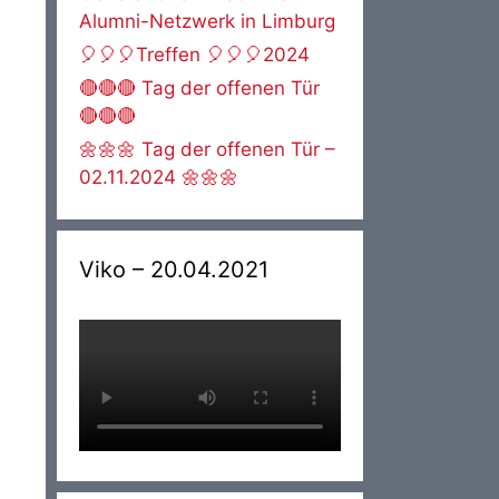
Alumni-Netzwerk in Limburg
🎈🎈🎈Treffen 🎈🎈🎈2024
🔴🔴🔴 Tag der offenen Tür
🔴🔴🔴
🌼🌼🌼 Tag der offenen Tür –
02.11.2024 🌼🌼🌼
Viko – 20.04.2021