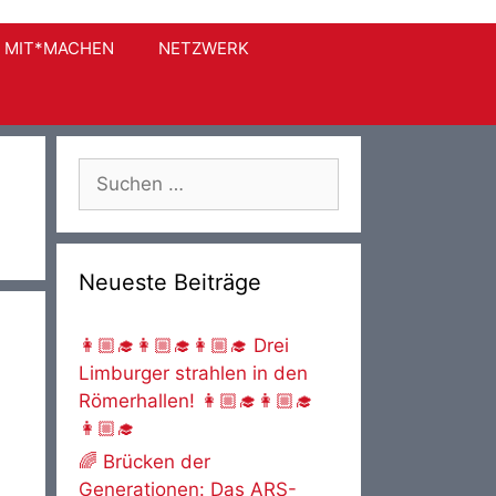
MIT*MACHEN
NETZWERK
Suche
nach:
Neueste Beiträge
👩🏼‍🎓👩🏼‍🎓👩🏼‍🎓 Drei
Limburger strahlen in den
Römerhallen! 👩🏼‍🎓👩🏼‍🎓
👩🏼‍🎓
🌈 Brücken der
Generationen: Das ARS-