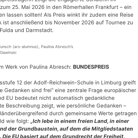
zum 25. Mai 2026 in den Römerhallen Frankfurt – ein
en lassen sollten! Als Preis winkt ihr zudem eine Reise
rk ist anschließend bis November 2026 auf Tournee zu
 Fulda und Darmstadt.
 Wunsch (ars-alumnus), Paulina Abresch’s
 Gawinski
Werk von Paulina Abresch:
BUNDESPREIS
stufe 12 der Adolf-Reichwein-Schule in Limburg greift
 Gedanken sind frei“ eine zentrale Frage europäischer
und EU bedeutet nicht automatisch gedankliche
te Beschreibung zeigt, wie persönliche Gedanken –
oft länderübergreifend durch gemeinsame Werte getragen
ld wie folgt:
„
Ich lebe in einem freien Land, in einer
ind der Grundbaustein, auf dem die Mitgliedstaaten
Die EU basiert auf dem Grundrecht der Freiheit.