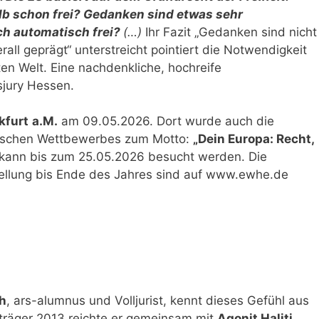
b schon frei? Gedanken sind etwas sehr
ch automatisch frei?
(…)
Ihr Fazit „Gedanken sind nicht
rall geprägt“ unterstreicht pointiert die Notwendigkeit
zten Welt. Eine nachdenkliche, hochreife
jury Hessen.
kfurt
a.M.
am 09.05.2026. Dort wurde auch die
äischen Wettbewerbes zum Motto:
„Dein Europa: Recht,
 kann bis zum 25.05.2026 besucht werden. Die
ellung bis Ende des Jahres sind auf www.ewhe.de
h
, ars-alumnus und Volljurist, kennt dieses Gefühl aus
sträger 2013 reichte er gemeinsam mit
Agonit Haliti