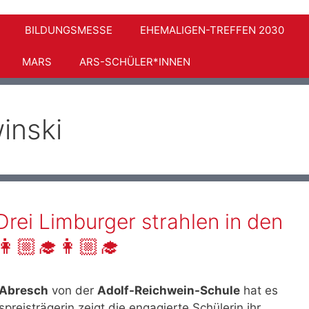
BILDUNGSMESSE
EHEMALIGEN-TREFFEN 2030
MARS
ARS-SCHÜLER*INNEN
inski
 Drei Limburger strahlen in den
🏼‍🎓👩🏼‍🎓
 Abresch
von der
Adolf-Reichwein-Schule
hat es
preisträgerin zeigt die engagierte Schülerin ihr