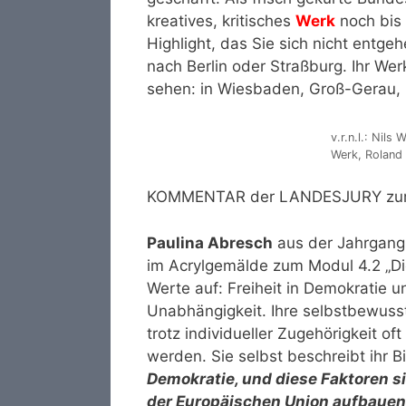
kreatives, kritisches
Werk
noch bis 
Highlight, das Sie sich nicht entgeh
nach Berlin oder Straßburg. Ihr We
sehen: in Wiesbaden, Groß-Gerau,
v.r.n.l.: Nils
Werk, Roland
KOMMENTAR der LANDESJURY zum 
Paulina Abresch
aus der Jahrgangs
im Acrylgemälde zum Modul 4.2 „Die
Werte auf: Freiheit in Demokratie 
Unabhängigkeit. Ihre selbstbewuss
trotz individueller Zugehörigkeit 
werden.
Sie selbst beschreibt ihr Bi
Demokratie, und diese Faktoren s
der Europäischen Union aufbauen. 