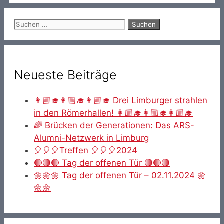
Suche
nach:
Neueste Beiträge
👩🏼‍🎓👩🏼‍🎓👩🏼‍🎓 Drei Limburger strahlen
in den Römerhallen! 👩🏼‍🎓👩🏼‍🎓👩🏼‍🎓
🌈 Brücken der Generationen: Das ARS-
Alumni-Netzwerk in Limburg
🎈🎈🎈Treffen 🎈🎈🎈2024
🔴🔴🔴 Tag der offenen Tür 🔴🔴🔴
🌼🌼🌼 Tag der offenen Tür – 02.11.2024 🌼
🌼🌼