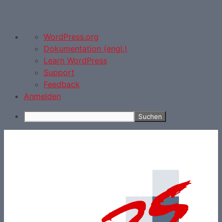
Über
WordPress.org
WordPress
Dokumentation (engl.)
Learn WordPress
Support
Feedback
Anmelden
Suchen
Zum
Inhalt
springen